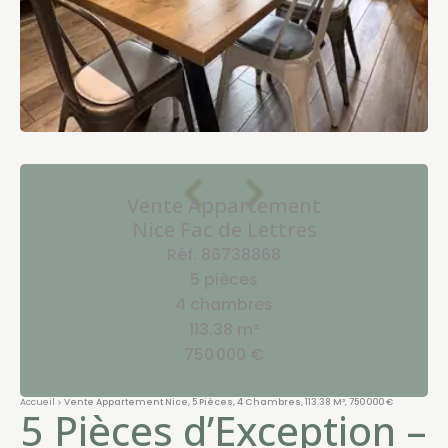
Vente Appartement
Nice Fac de Lettres
Réf. 86738868
5 pièces
4 chambres
113.38 m²
750 000 €
Accueil
Vente Appartement Nice, 5 Pièces, 4 Chambres, 113.38 M², 750 000 €
5 Pièces d’Exception –