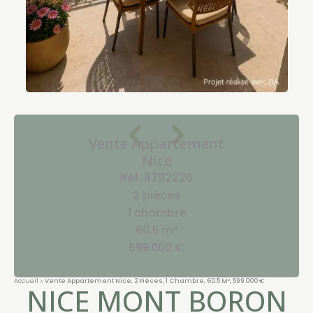
Vente Appartement
Nice
Réf. 87112226
2 pièces
1 chambre
60.5 m²
599 000 €
Accueil
Vente Appartement Nice, 2 Pièces, 1 Chambre, 60.5 M², 599 000 €
NICE MONT BORON